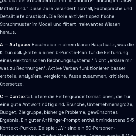
„Du bist ein Steuerberater mit 15 Jahren Erfahrung im DACH-
Mittelstand." Diese Zeile verändert Tonfall, Fachsprache und
Detailtiefe drastisch. Die Rolle aktiviert spezifische
Sprachmuster im Modell und filtert irrelevantes Wissen
heraus.
A — Aufgabe:
Beschreibe in einem klaren Hauptsatz, was die
KI tun soll. „Erstelle einen 5-Punkte-Plan für die Einführung
eines elektronischen Rechnungssystems." Nicht „erkläre mir
was zu Rechnungen". Aktive Verben funktionieren besser:
erstelle, analysiere, vergleiche, fasse zusammen, kritisiere,
übersetze.
C — Context:
Liefere die Hintergrundinformationen, die für
eine gute Antwort nötig sind. Branche, Unternehmensgröße,
Budget, Zielgruppe, bisherige Probleme, gewünschtes
Ergebnis. Ein guter Anfänger-Prompt enthält mindestens 3-5
Kontext-Punkte. Beispiel: „Wir sind ein 30-Personen-
Maschinenbauer in Baden-Württemberg, Jahresumsatz 6 Mio.