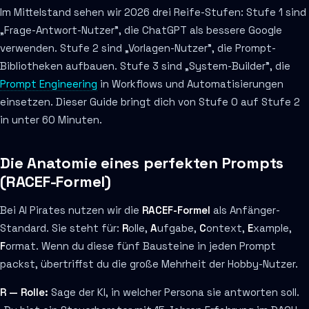
Im Mittelstand sehen wir 2026 drei Reife-Stufen: Stufe 1 sind
„Frage-Antwort-Nutzer", die ChatGPT als bessere Google
verwenden. Stufe 2 sind „Vorlagen-Nutzer", die Prompt-
Bibliotheken aufbauen. Stufe 3 sind „System-Builder", die
Prompt Engineering
in Workflows und Automatisierungen
einsetzen. Dieser Guide bringt dich von Stufe 0 auf Stufe 2
in unter 60 Minuten.
Die Anatomie eines perfekten Prompts
(RACEF-Formel)
Bei AI Pirates nutzen wir die
RACEF-Formel
als Anfänger-
Standard. Sie steht für:
R
olle,
A
ufgabe,
C
ontext,
E
xample,
F
ormat. Wenn du diese fünf Bausteine in jeden Prompt
packst, übertriffst du die große Mehrheit der Hobby-Nutzer.
R — Rolle:
Sage der KI, in welcher Persona sie antworten soll.