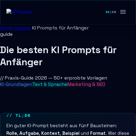
DE
|
EN
Home
Glossar
KI Prompts für Anfänger
guide
Die besten KI Prompts für
Anfänger
// Praxis-Guide 2026 — 50+ erprobte Vorlagen
KI-Grundlagen
Text & Sprache
Marketing & SEO
// TL;DR
Ein guter KI-Prompt besteht aus fünf Bausteinen:
Rolle
,
Aufgabe
,
Kontext
,
Beispiel
und
Format
. Wer diese