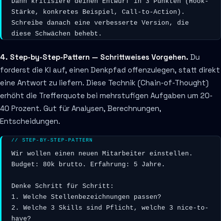
Dann kritisiere deinen Entwurf in 3 Punkten (Hook-
Stärke, konkretes Beispiel, Call-to-Action). 
Schreibe danach eine verbesserte Version, die 
diese Schwächen behebt.
4. Step-by-Step-Pattern — Schrittweises Vorgehen.
Du
forderst die KI auf, einen Denkpfad offenzulegen, statt direkt
eine Antwort zu liefern. Diese Technik (Chain-of-Thought)
erhöht die Trefferquote bei mehrstufigen Aufgaben um 20-
40 Prozent. Gut für Analysen, Berechnungen,
Entscheidungen.
// STEP-BY-STEP-PATTERN
Wir wollen einen neuen Mitarbeiter einstellen. 
Budget: 80k brutto. Erfahrung: 5 Jahre.

Denke Schritt für Schritt:

1. Welche Stellenbezeichnungen passen?

2. Welche 3 Skills sind Pflicht, welche 3 nice-to-
have?
