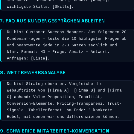
300 Wörter. Standort [Ort], Gehalt [Range], 
wichtigste Skills: [Skills].
7. FAQ AUS KUNDENGESPRÄCHEN ABLEITEN
Du bist Customer-Success-Manager. Aus folgenden 20 
Kundenanfragen — leite die 10 häufigsten Fragen ab 
und beantworte jede in 2-3 Sätzen sachlich und 
klar. Format: H3 = Frage, Absatz = Antwort. 
Anfragen: [Liste].
8. WETTBEWERBSANALYSE
Du bist Strategieberater. Vergleiche die 
Webauftritte von [Firma A], [Firma B] und [Firma 
C] anhand: Value Proposition, Tonalität, 
Conversion-Elemente, Pricing-Transparenz, Trust-
Signale. Tabellenformat. Am Ende: 3 konkrete 
Hebel, mit denen wir uns differenzieren können.
9. SCHWIERIGE MITARBEITER-KONVERSATION