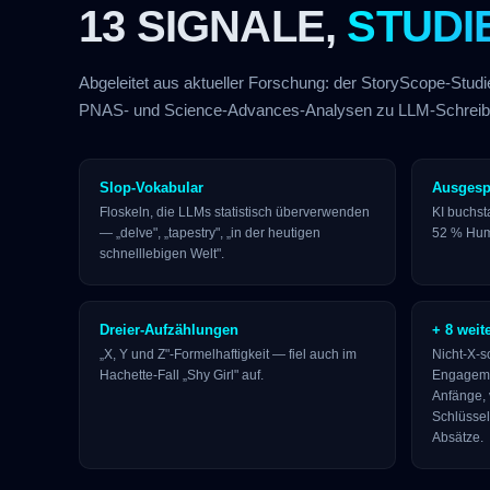
13 SIGNALE,
STUDI
Abgeleitet aus aktueller Forschung: der StoryScope-Stud
PNAS- und Science-Advances-Analysen zu LLM-Schreib
Slop-Vokabular
Ausgesp
Floskeln, die LLMs statistisch überverwenden
KI buchsta
— „delve", „tapestry", „in der heutigen
52 % Hum
schnelllebigen Welt".
Dreier-Aufzählungen
+ 8 weit
„X, Y und Z"-Formelhaftigkeit — fiel auch im
Nicht-X-s
Hachette-Fall „Shy Girl" auf.
Engagemen
Anfänge, 
Schlüssel
Absätze.