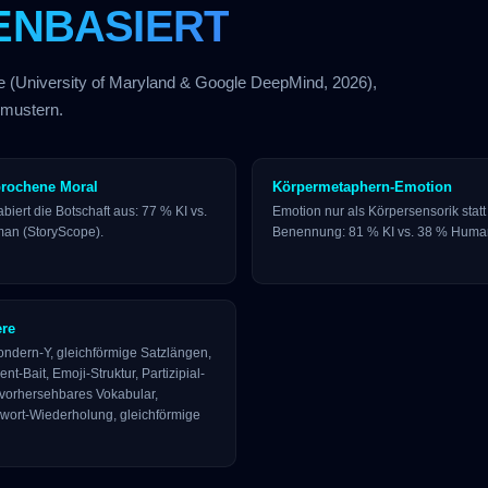
ENBASIERT
ie (University of Maryland & Google DeepMind, 2026),
mustern.
rochene Moral
Körpermetaphern-Emotion
biert die Botschaft aus: 77 % KI vs.
Emotion nur als Körpersensorik statt
an (StoryScope).
Benennung: 81 % KI vs. 38 % Huma
ere
ondern-Y, gleichförmige Satzlängen,
t-Bait, Emoji-Struktur, Partizipial-
vorhersehbares Vokabular,
wort-Wiederholung, gleichförmige