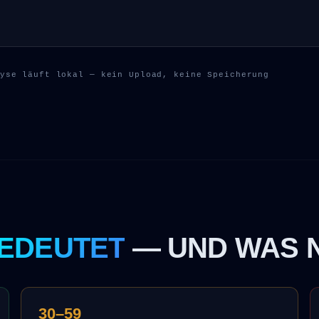
yse läuft lokal — kein Upload, keine Speicherung
EDEUTET
— UND WAS 
30–59