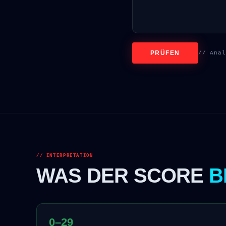
PRÜFEN
// Anal
// INTERPRETATION
WAS DER SCORE
B
0–29