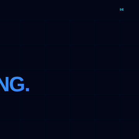
DE
NG.