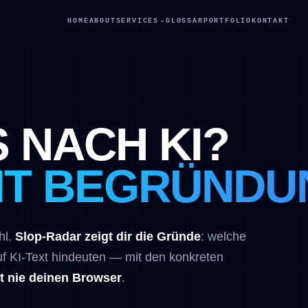
HOME
ABOUT
SERVICES
GLOSSAR
PORTFOLIO
KONTAKT
 NACH KI?
MIT BEGRÜNDU
hl.
Slop-Radar zeigt dir die Gründe
: welche
uf KI-Text hindeuten — mit den konkreten
t nie deinen Browser
.