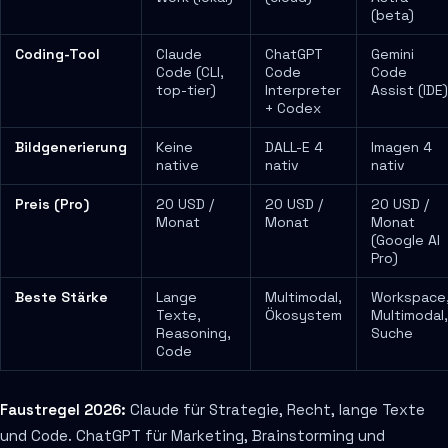
(beta)
Coding-Tool
Claude
ChatGPT
Gemini
Code (CLI,
Code
Code
top-tier)
Interpreter
Assist (IDE)
+ Codex
Bildgenerierung
Keine
DALL-E 4
Imagen 4
native
nativ
nativ
Preis (Pro)
20 USD /
20 USD /
20 USD /
Monat
Monat
Monat
(Google AI
Pro)
Beste Stärke
Lange
Multimodal,
Workspace
Texte,
Ökosystem
Multimodal,
Reasoning,
Suche
Code
Faustregel 2026:
Claude für Strategie, Recht, lange Texte
und Code. ChatGPT für Marketing, Brainstorming und