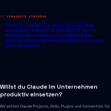
// VERWANDTE EINTRÄGE
Claude
Tool
ChatGPT
Tool
Gemini
Tool
LLM (Large
Language Model)
Begriff
KI-Agent
Begriff
Prompt
Engineering
Begriff
Kontextfenster
Begriff
RAG
(Retrieval-Augmented Generation)
Begriff
KI Prompts
für Anfänger
Guide
Willst du Claude im Unternehmen
produktiv einsetzen?
Wir setzen Claude Projects, Skills, Plugins und Connectors für