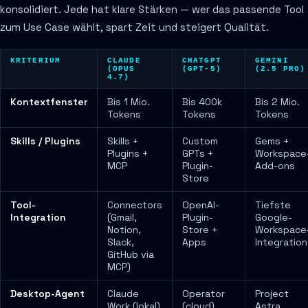
konsolidiert. Jede hat klare Stärken — wer das passende Tool
zum Use Case wählt, spart Zeit und steigert Qualität.
KRITERIUM
CLAUDE
CHATGPT
GEMINI
(OPUS
(GPT-5)
(2.5 PRO)
4.7)
Kontextfenster
Bis 1 Mio.
Bis 400k
Bis 2 Mio.
Tokens
Tokens
Tokens
Skills / Plugins
Skills +
Custom
Gems +
Plugins +
GPTs +
Workspace
MCP
Plugin-
Add-ons
Store
Tool-
Connectors
OpenAI-
Tiefste
Integration
(Gmail,
Plugin-
Google-
Notion,
Store +
Workspace
Slack,
Apps
Integration
GitHub via
MCP)
Desktop-Agent
Claude
Operator
Project
Work (lokal)
(cloud)
Astra