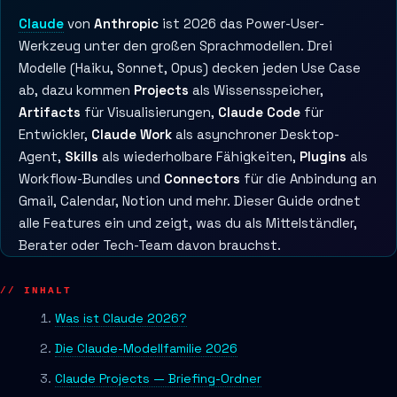
Claude
von
Anthropic
ist 2026 das Power-User-
Werkzeug unter den großen Sprachmodellen. Drei
Modelle (Haiku, Sonnet, Opus) decken jeden Use Case
ab, dazu kommen
Projects
als Wissensspeicher,
Artifacts
für Visualisierungen,
Claude Code
für
Entwickler,
Claude Work
als asynchroner Desktop-
Agent,
Skills
als wiederholbare Fähigkeiten,
Plugins
als
Workflow-Bundles und
Connectors
für die Anbindung an
Gmail, Calendar, Notion und mehr. Dieser Guide ordnet
alle Features ein und zeigt, was du als Mittelständler,
Berater oder Tech-Team davon brauchst.
// INHALT
Was ist Claude 2026?
Die Claude-Modellfamilie 2026
Claude Projects — Briefing-Ordner